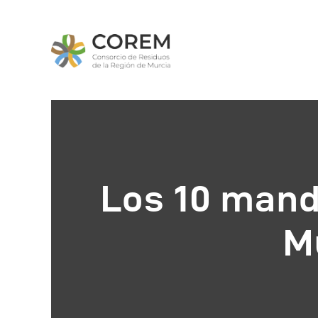
I
Q
Los 10 mand
O
M
P
N