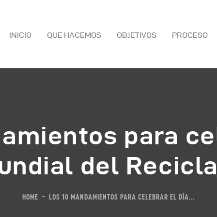
INICIO
QUE HACEMOS
OBJETIVOS
PROCESO
NICIO
UE HACEMOS
amientos para cel
BJETIVOS
undial del Recicla
ROCESO
HOME
LOS 10 MANDAMIENTOS PARA CELEBRAR EL DÍA...
OTICIAS