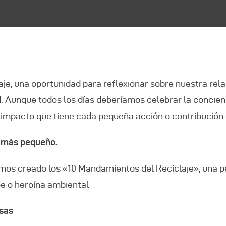
ONSORCIATE
ONTACTO
laje, una oportunidad para reflexionar sobre nuestra re
 Aunque todos los días deberíamos celebrar la concienc
l impacto que tiene cada pequeña acción o contribució
l más pequeño.
hemos creado los «10 Mandamientos del Reciclaje», una
oe o heroína ambiental:
osas