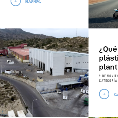
READ MORE
¿Qué 
plást
plant
9 DE NOVIE
CATEGORÍA
RE