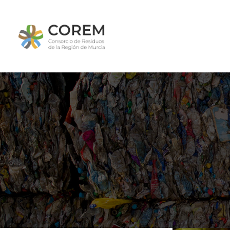
I
Q
O
P
N