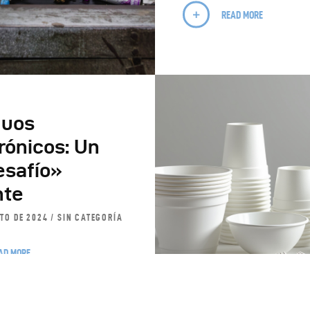
READ MORE
duos
rónicos: Un
esafío»
nte
STO DE 2024
SIN CATEGORÍA
AD MORE