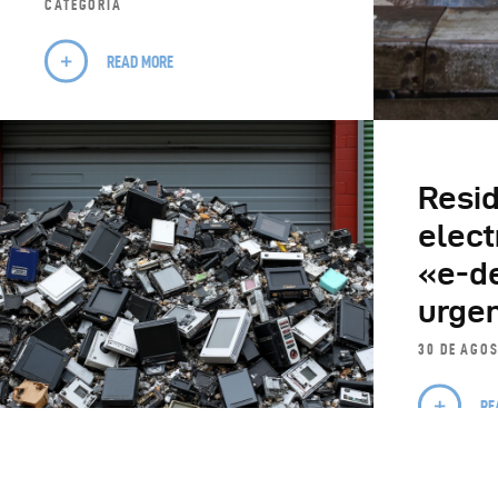
CATEGORÍA
READ MORE
Resi
elect
«e-d
urge
30 DE AGO
RE