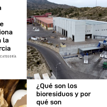
a
de
ciona
n la
rcia
 CATEGORÍA
¿Qué son los
bioresiduos y por
qué son