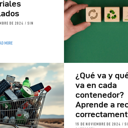
riales
lados
EMBRE DE 2024
SIN
AD MORE
¿Qué va y qu
va en cada
contenedor?
Aprende a rec
correctamen
15 DE NOVIEMBRE DE 2024
S