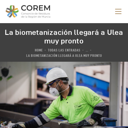
La biometanización llegará a Ulea
muy pronto
INICIO
HOME
TODAS LAS ENTRADAS
...
QUE HACEMOS
LA BIOMETANIZACIÓN LLEGARÁ A ULEA MUY PRONTO
OBJETIVOS
PROCESO
NOTICIAS
CONSORCIATE
CONTACTO